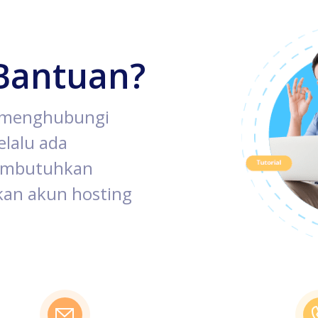
Bantuan?
k menghubungi
lalu ada
membutuhkan
an akun hosting