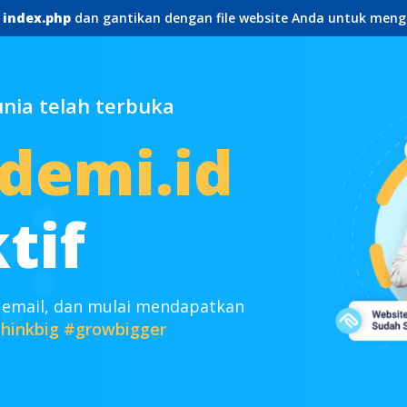
e
index.php
dan gantikan dengan file website Anda untuk meng
ia telah terbuka
demi.id
tif
 email, dan mulai mendapatkan
hinkbig
#growbigger