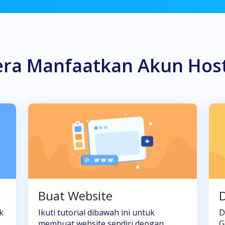
era Manfaatkan Akun Hos
Buat Website
D
k
Ikuti tutorial dibawah ini untuk
D
membuat website sendiri dengan
G